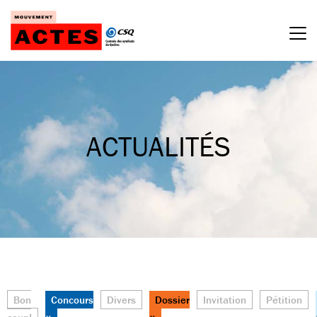
Passer
au
contenu
ACTUALITÉS
Bon
Concours
Divers
Dossier
Invitation
Pétition