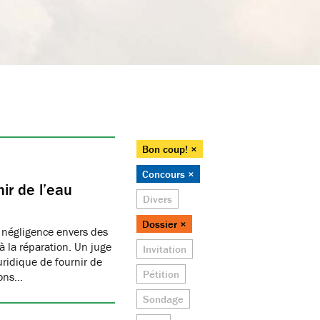
Bon coup! ×
Concours ×
ir de l’eau
Divers
Dossier ×
 négligence envers des
 la réparation. Un juge
Invitation
juridique de fournir de
Pétition
ions…
Sondage