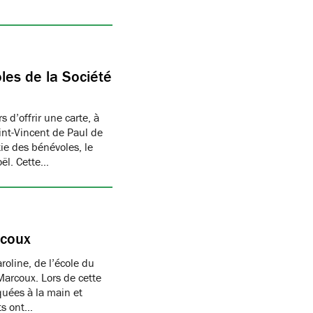
les de la Société
 d’offrir une carte, à
aint-Vincent de Paul de
ie des bénévoles, le
oël. Cette…
rcoux
oline, de l’école du
Marcoux. Lors de cette
quées à la main et
nts ont…