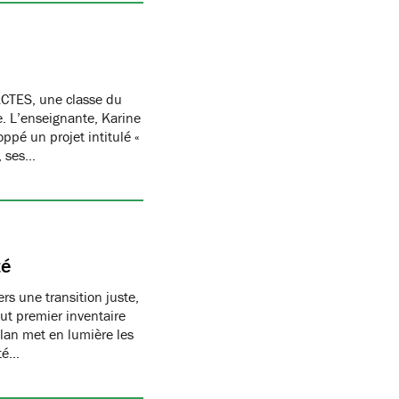
CTES, une classe du
re. L’enseignante, Karine
oppé un projet intitulé «
, ses…
té
s une transition juste,
t premier inventaire
ilan met en lumière les
té…