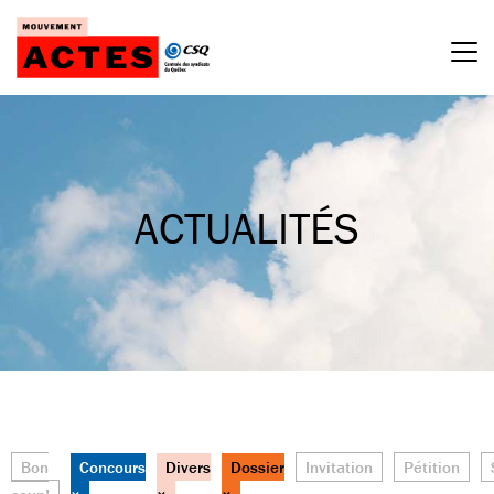
Passer
au
contenu
ACTUALITÉS
Bon
Concours
Divers
Dossier
Invitation
Pétition