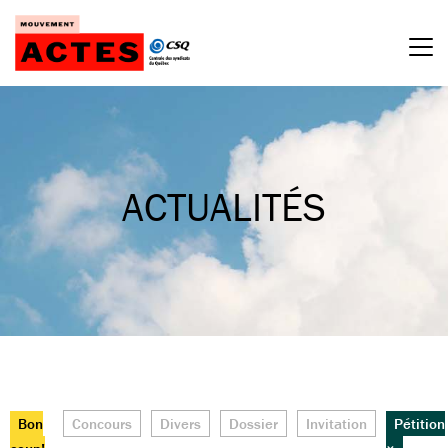
Passer
au
contenu
ACTUALITÉS
Bon
Concours
Divers
Dossier
Invitation
Pétition