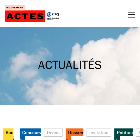
Passer
au
contenu
ACTUALITÉS
Bon
Concours
Divers
Dossier
Invitation
Pétition