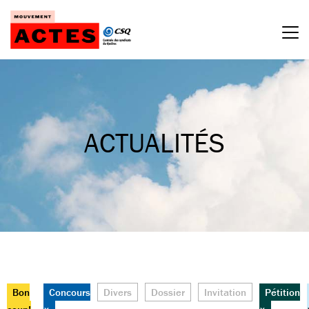
Passer
au
contenu
ACTUALITÉS
Bon
Concours
Divers
Dossier
Invitation
Pétition