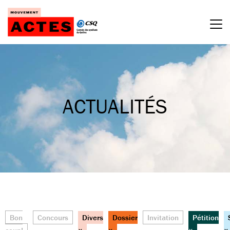
Passer
au
contenu
ACTUALITÉS
Bon
Concours
Divers
Dossier
Invitation
Pétition