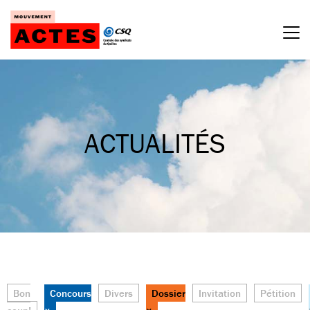
Passer
au
contenu
ACTUALITÉS
Bon
Concours
Divers
Dossier
Invitation
Pétition