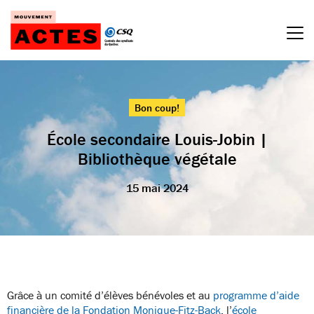
Passer
au
contenu
Bon coup!
École secondaire Louis-Jobin |
Bibliothèque végétale
15 mai 2024
Grâce à un comité d’élèves bénévoles et au
programme d’aide
financière de la Fondation Monique-Fitz-Back
, l’
école