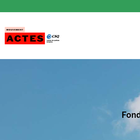
Passer
au
contenu
Fond