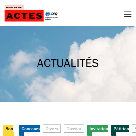
Passer
au
contenu
ACTUALITÉS
Bon
Concours
Divers
Dossier
Invitation
Pétition