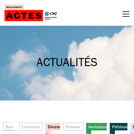
Passer
au
contenu
ACTUALITÉS
Bon
Concours
Divers
Dossier
Invitation
Pétition