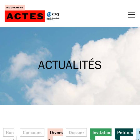
Passer
au
contenu
ACTUALITÉS
Bon
Concours
Divers
Dossier
Invitation
Pétition