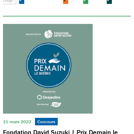
coup!
×
×
×
×
15 mars 2022
Concours
Fondation David Suzuki | Prix Demain le