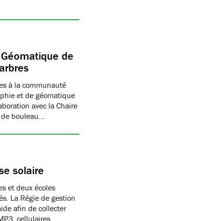
e Géomatique de
’arbres
bres à la communauté
raphie et de géomatique
boration avec la Chaire
, de bouleau…
se solaire
es et deux écoles
és. La Régie de gestion
de afin de collecter
P3, cellulaires,