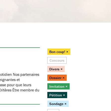
Bon coup! ×
Concours
Divers ×
otidien Nos partenaires
Dossier ×
eignantes et
asse pour que leurs
Invitation ×
 Critères Être membre du
Pétition ×
Sondage ×