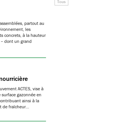
Tous
rassemblées, partout au
ironnement, les
s concrets, à la hauteur
s – dont un grand
nourricière
ouvement ACTES, vise à
e surface gazonnée en
ontribuant ainsi à la
t de fraîcheur…