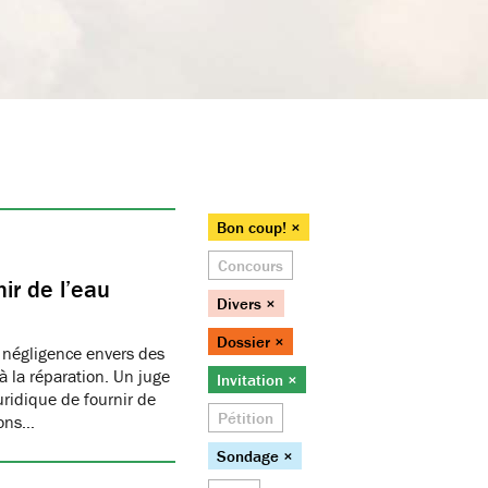
Bon coup! ×
Concours
ir de l’eau
Divers ×
Dossier ×
 négligence envers des
 la réparation. Un juge
Invitation ×
juridique de fournir de
Pétition
ions…
Sondage ×