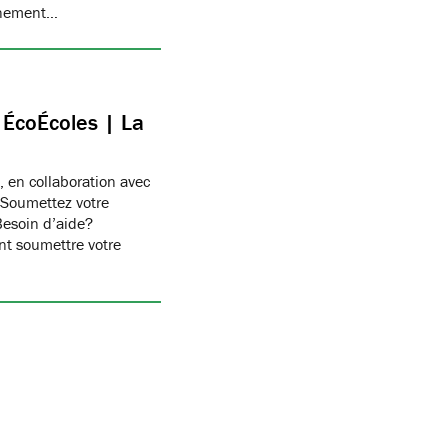
onnement…
c ÉcoÉcoles | La
, en collaboration avec
 Soumettez votre
Besoin d’aide?
t soumettre votre