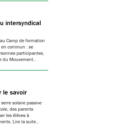
 intersyndical
 au Camp de formation
if en commun : se
rsonnes participantes,
mbre du Mouvement…
 le savoir
 serre solaire passive
cole, des parents
er les élèves à
ments. Lire la suite…