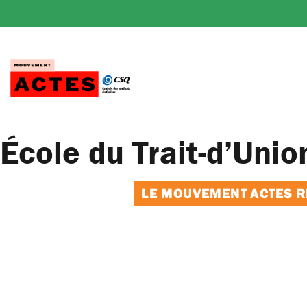
Passer
au
contenu
École du Trait-d’Unio
LE MOUVEMENT ACTES RE