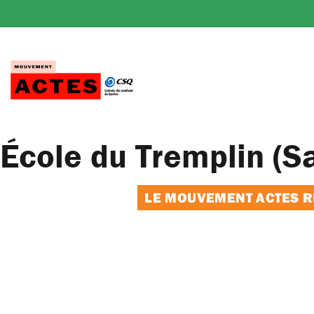
Passer
au
contenu
École du Tremplin (S
LE MOUVEMENT ACTES RE