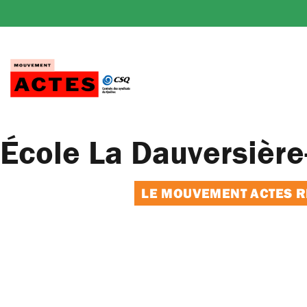
Passer
au
contenu
École La Dauversière
LE MOUVEMENT ACTES RE