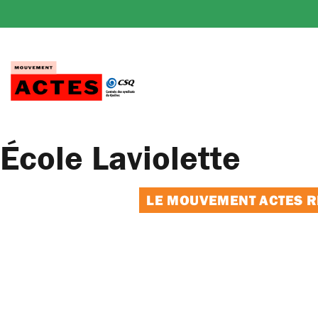
Passer
au
contenu
École Laviolette
LE MOUVEMENT ACTES RE