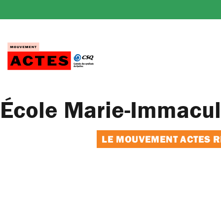
Passer
au
contenu
École Marie-Immaculé
LE MOUVEMENT ACTES RE