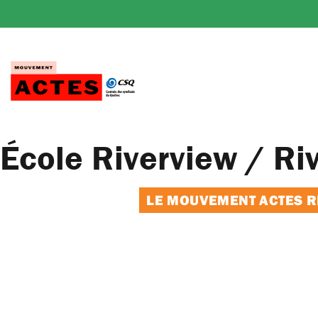
Passer
au
contenu
École Riverview / Ri
LE MOUVEMENT ACTES RE