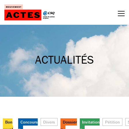
Passer
au
contenu
ACTUALITÉS
Bon
Concours
Divers
Dossier
Invitation
Pétition