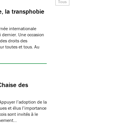
Tous
, la transphobie
née internationale
i dernier. Une occasion
des droits des
r toutes et tous. Au
Chaise des
Appuyer l’adoption de la
ues et élus l’importance
is sont invités à le
onnement…