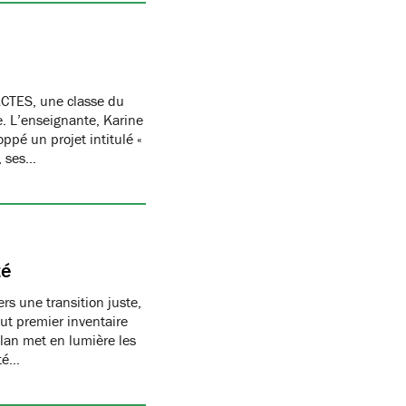
CTES, une classe du
re. L’enseignante, Karine
oppé un projet intitulé «
, ses…
té
s une transition juste,
t premier inventaire
ilan met en lumière les
té…