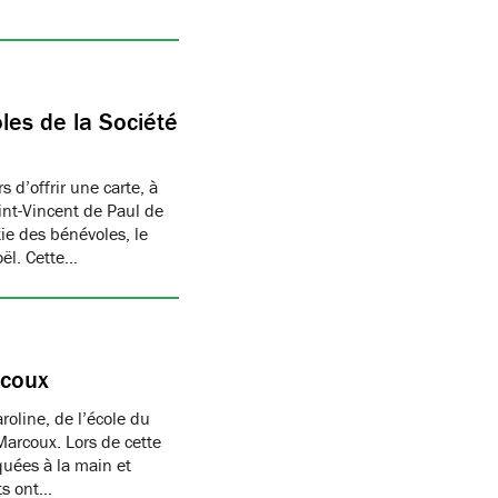
les de la Société
 d’offrir une carte, à
aint-Vincent de Paul de
ie des bénévoles, le
oël. Cette…
rcoux
oline, de l’école du
Marcoux. Lors de cette
quées à la main et
nts ont…