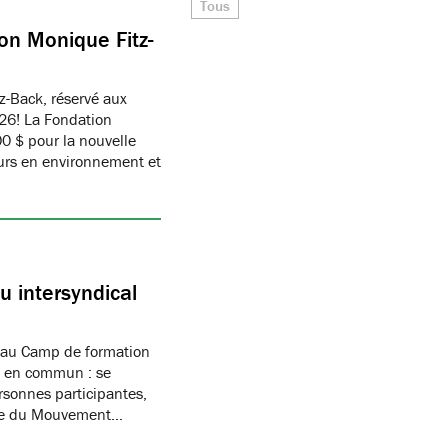
Tous
on Monique Fitz-
z-Back, réservé aux
26! La Fondation
 $ pour la nouvelle
eurs en environnement et
 intersyndical
 au Camp de formation
if en commun : se
rsonnes participantes,
mbre du Mouvement…