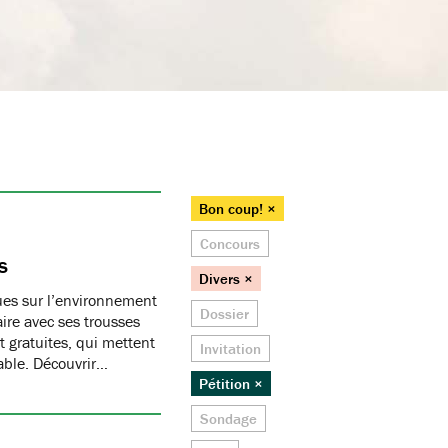
Bon coup! ×
Concours
s
Divers ×
ques sur l’environnement
Dossier
ire avec ses trousses
 gratuites, qui mettent
Invitation
able. Découvrir…
Pétition ×
Sondage