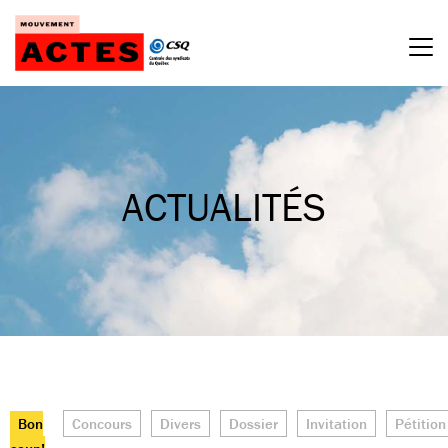
Passer
au
contenu
ACTUALITÉS
Bon
Concours
Divers
Dossier
Invitation
Pétition