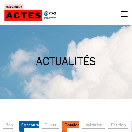
Passer
au
contenu
ACTUALITÉS
Bon
Concours
Divers
Dossier
Invitation
Pétition