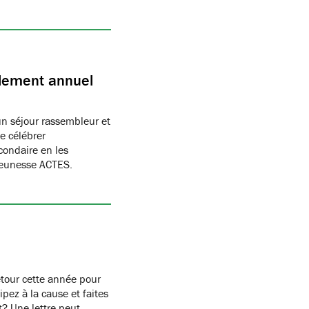
blement annuel
un séjour rassembleur et
e célébrer
condaire en les
Jeunesse ACTES.
etour cette année pour
pez à la cause et faites
st? Une lettre peut