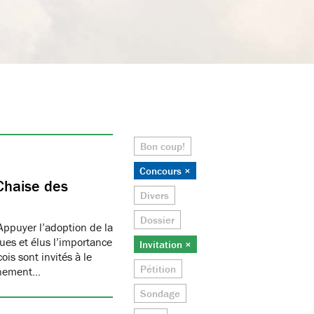
Bon coup!
Concours ×
Chaise des
Divers
Dossier
Appuyer l’adoption de la
ues et élus l’importance
Invitation ×
is sont invités à le
Pétition
onnement…
Sondage