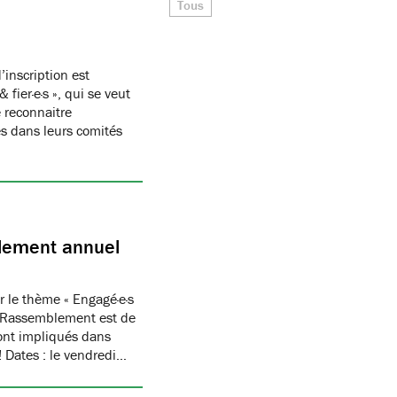
Tous
’inscription est
ier·e·s », qui se veut
 reconnaitre
s dans leurs comités
blement annuel
 le thème « Engagé·e·s
 du Rassemblement est de
ont impliqués dans
! Dates : le vendredi…