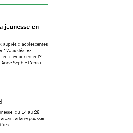
la jeunesse en
x auprès d’adolescentes
er? Vous désirez
sse en environnement?
e Anne-Sophie Denault
l
eunesse, du 14 au 28
idant à faire pousser
ffres