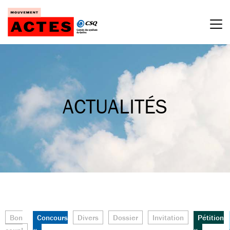
Passer
au
contenu
ACTUALITÉS
Bon
Concours
Divers
Dossier
Invitation
Pétition