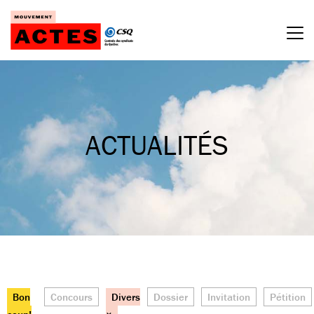
Passer
au
contenu
ACTUALITÉS
Bon
Concours
Divers
Dossier
Invitation
Pétition