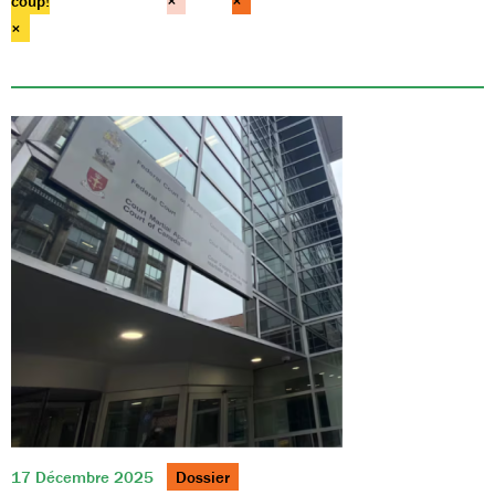
coup!
×
×
×
17 Décembre 2025
Dossier