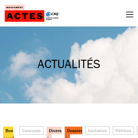
Passer
au
contenu
ACTUALITÉS
Bon
Concours
Divers
Dossier
Invitation
Pétition