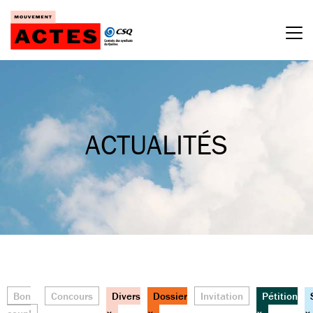
Passer
au
contenu
ACTUALITÉS
Bon
Concours
Divers
Dossier
Invitation
Pétition