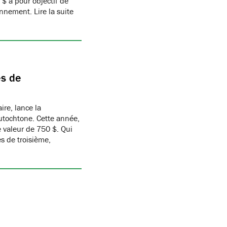
$ a pour objectif de
nnement. Lire la suite
es de
ire, lance la
utochtone. Cette année,
 valeur de 750 $. Qui
s de troisième,