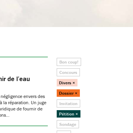
Bon coup!
Concours
ir de l’eau
Divers ×
Dossier ×
 négligence envers des
 la réparation. Un juge
Invitation
juridique de fournir de
Pétition ×
ions…
Sondage