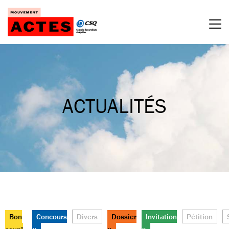
Passer
au
contenu
ACTUALITÉS
Bon
Concours
Divers
Dossier
Invitation
Pétition