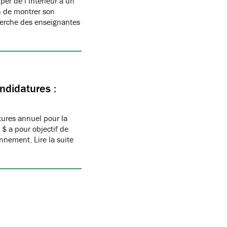
per de l’intérieur à un
n de montrer son
herche des enseignantes
ndidatures :
ures annuel pour la
$ a pour objectif de
nnement. Lire la suite