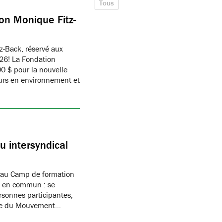
Tous
on Monique Fitz-
z-Back, réservé aux
26! La Fondation
 $ pour la nouvelle
eurs en environnement et
 intersyndical
 au Camp de formation
if en commun : se
rsonnes participantes,
mbre du Mouvement…