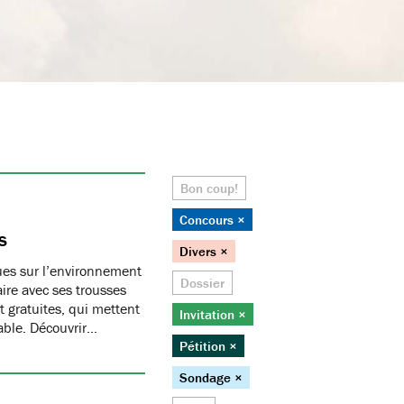
Bon coup!
Concours ×
s
Divers ×
ques sur l’environnement
Dossier
ire avec ses trousses
 gratuites, qui mettent
Invitation ×
able. Découvrir…
Pétition ×
Sondage ×