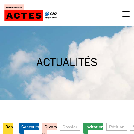
Passer
au
contenu
ACTUALITÉS
Bon
Concours
Divers
Dossier
Invitation
Pétition