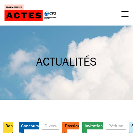
Passer
au
contenu
ACTUALITÉS
Bon
Concours
Divers
Dossier
Invitation
Pétition