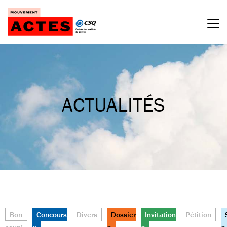
Passer
au
contenu
ACTUALITÉS
Bon
Concours
Divers
Dossier
Invitation
Pétition