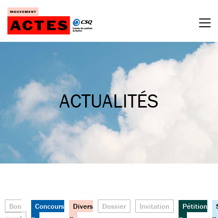
Passer
au
contenu
ACTUALITÉS
Bon
Concours
Divers
Dossier
Invitation
Pétition