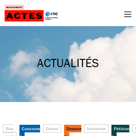
Passer
au
contenu
ACTUALITÉS
Bon
Concours
Divers
Dossier
Invitation
Pétition