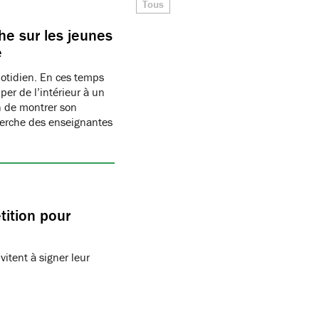
Tous
e sur les jeunes
e
uotidien. En ces temps
per de l’intérieur à un
n de montrer son
herche des enseignantes
tition pour
vitent à signer leur