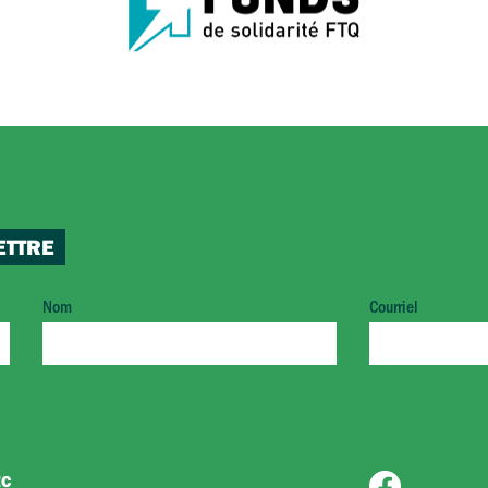
ETTRE
Nom
Courriel
EC