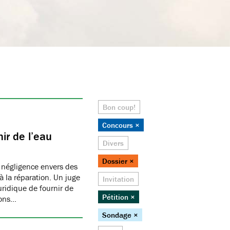
Bon coup!
Concours ×
ir de l’eau
Divers
Dossier ×
 négligence envers des
 la réparation. Un juge
Invitation
juridique de fournir de
Pétition ×
ions…
Sondage ×