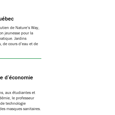
Québec
outien de Nature’s Way,
ion jeunesse pour la
matique. Jardins
s, de cours d’eau et de
te d’économie
ns, aux étudiantes et
démie, le professeur
 de technologie
 des masques sanitaires.