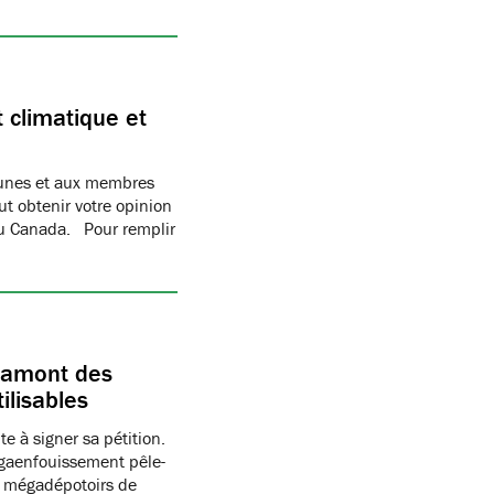
climatique et
jeunes et aux membres
ut obtenir votre opinion
au Canada. Pour remplir
 amont des
ilisables
e à signer sa pétition.
gaenfouissement pêle-
s mégadépotoirs de