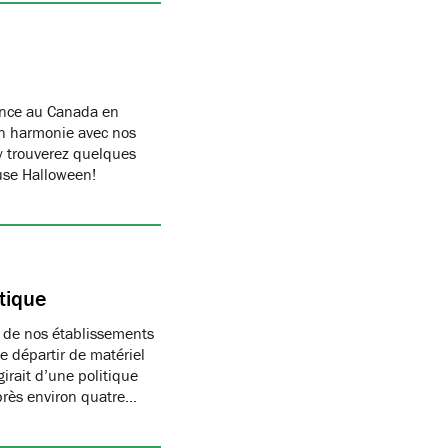
ance au Canada en
n harmonie avec nos
y trouverez quelques
euse Halloween!
tique
s de nos établissements
e départir de matériel
irait d’une politique
après environ quatre…