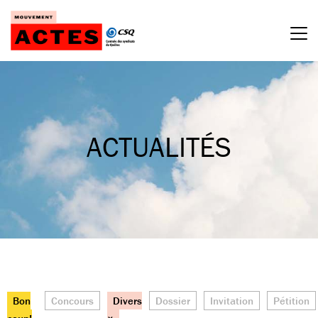
Passer
au
contenu
ACTUALITÉS
Bon
Concours
Divers
Dossier
Invitation
Pétition