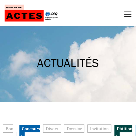
Passer
au
contenu
ACTUALITÉS
Bon
Concours
Divers
Dossier
Invitation
Pétition