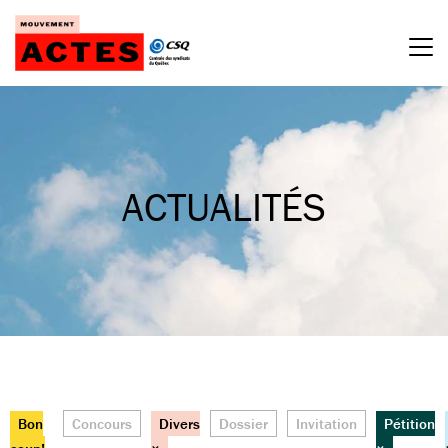
Passer
au
contenu
ACTUALITÉS
Bon
Concours
Divers
Dossier
Invitation
Pétition