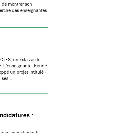
n de montrer son
herche des enseignantes
CTES, une classe du
re. L’enseignante, Karine
oppé un projet intitulé «
, ses…
ndidatures :
ures annuel pour la