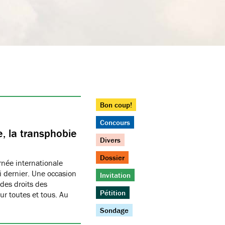
Bon coup!
Concours
, la transphobie
Divers
Dossier
née internationale
i dernier. Une occasion
Invitation
des droits des
Pétition
r toutes et tous. Au
Sondage