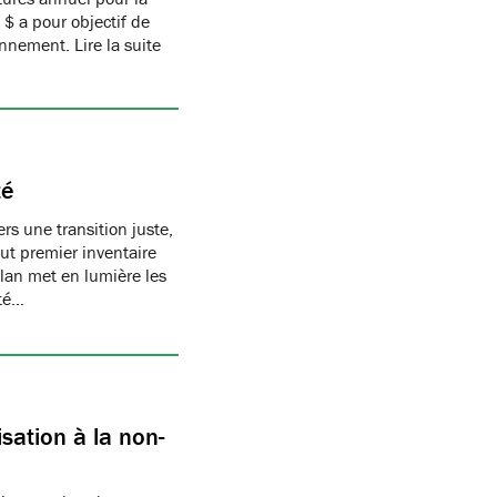
$ a pour objectif de
nnement. Lire la suite
té
s une transition juste,
t premier inventaire
ilan met en lumière les
té…
sation à la non-