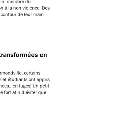
rtin, membre du
n à la non-violence. Des
 contour de leur main
transformées en
ondville, certains
 et étudiants ont appris
rmées…en luges! Un petit
 fort afin d’éviter que