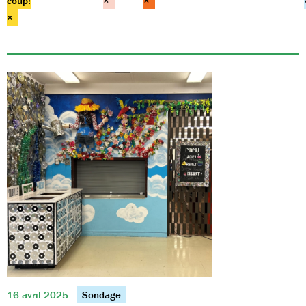
coup!
×
×
×
16 avril 2025
Sondage