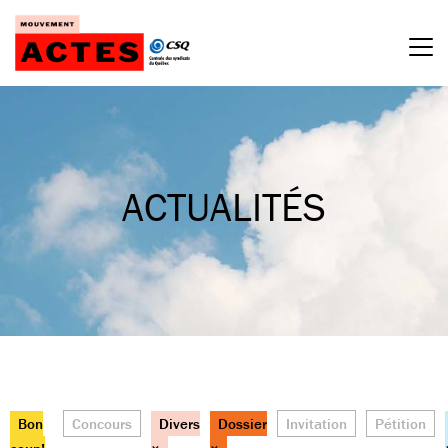
Passer
au
contenu
ACTUALITÉS
Bon
Concours
Divers
Dossier
Invitation
Pétition