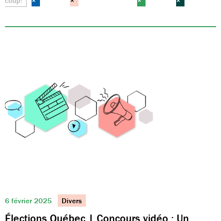
coup!
×
×
×
×
6 février 2025
Divers
Élections Québec | Concours vidéo : Un