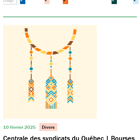
coup!
×
×
×
×
×
10 février 2025
Divers
Centrale des syndicats du Québec | Bourses