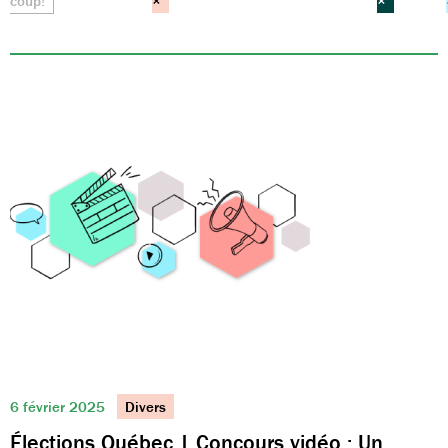
coup!
×
×
6 février 2025
Divers
Élections Québec | Concours vidéo : Un