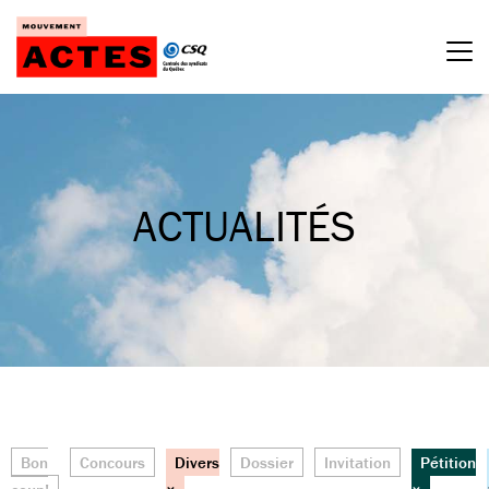
Passer
au
contenu
ACTUALITÉS
Bon
Concours
Divers
Dossier
Invitation
Pétition