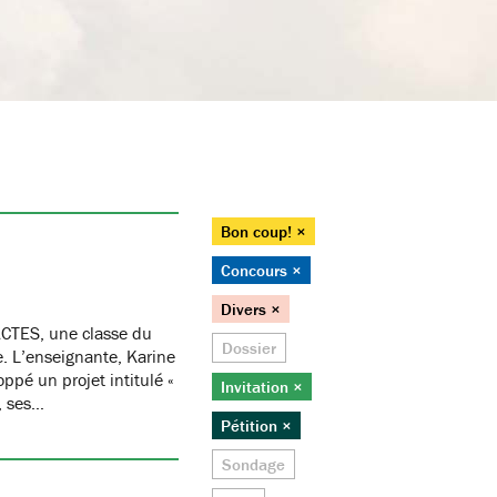
Bon coup! ×
Concours ×
Divers ×
CTES, une classe du
Dossier
re. L’enseignante, Karine
oppé un projet intitulé «
Invitation ×
, ses…
Pétition ×
Sondage