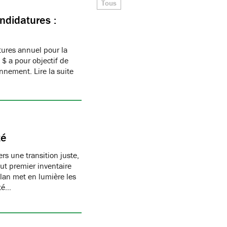
Tous
ndidatures :
ures annuel pour la
$ a pour objectif de
nnement. Lire la suite
té
s une transition juste,
t premier inventaire
ilan met en lumière les
té…