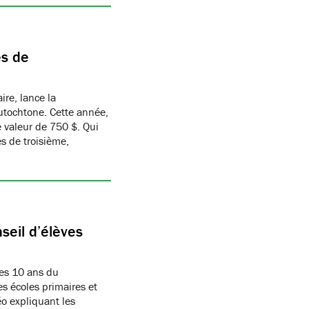
es de
ire, lance la
utochtone. Cette année,
 valeur de 750 $. Qui
s de troisième,
seil d’élèves
les 10 ans du
es écoles primaires et
éo expliquant les